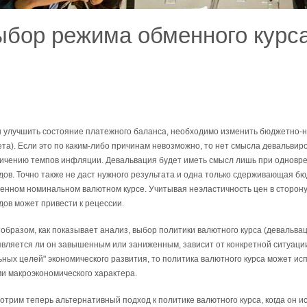
бор режима обменного курса
 улучшить состояние платежного ба­ланса, необходимо изменить бюджетно-н
та). Ес­ли это по каким-либо причинам невозможно, то нет смысла девальвиро
личению темпов инфля­ции. Девальвация будет иметь смысл лишь при однов
дов. Точно также не даст нужного результа­та и одна только сдерживающая б
енном номинальном ва­лютном курсе. Учитывая неэластичность цен в сторон
дов может привести к рецессии.
 образом, как показывает анализ, выбор политики валютного курса (девальвац
 является ли он завышенным или заниженным, зависит от кон­кретной ситуации
ьных целей" экономического развития, то политика валютного курса может исп
и макро­экономического характера.
отрим теперь альтернативный подход к политике валютного курса, когда он ис