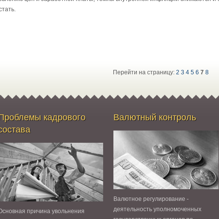
стать.
Перейти на страницу:
2
3
4
5
6
7
8
Проблемы кадрового
Валютный контроль
состава
Валютное регулирование -
деятельность уполномоченных
Основная причина увольнения