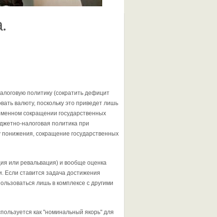
.
алоговую политику (сократить дефицит
вать валюту, поскольку это приведет лишь
ременном сокращении государственных
юджетно-нало­говая политика при
у понижения, сокращение государствен­ных
ия или ре­вальвация) и вообще оценка
. Если ставится задача достиже­ния
ользо­ваться лишь в комплексе с другими
пользует­ся как "номинальный якорь" для