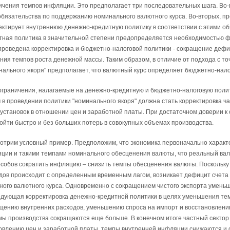
ичения темпов инфляции. Это предполагает три последо­вательных шага. Во-
обязательства по поддержа­нию номинального валютного курса. Во-вторых, пр
ектиру­ет внутреннюю денежно-кредитную политику в соответствии с этими об
тная политика в значи­тельной степени предопределяется необходимос­тью
проведена корректировка и бюджетно-на­логовой политики - сокращение дефи
ния темпов рос­та денежной массы. Таким образом, в отличие от подхода с точ
нального якоря" предполагает, что ва­лютный курс определяет бюджетно-нало
ограничения, налагаемые на денежно-кредитную и бюджетно-налоговую полит
 в проведе­нии политики "номинального якоря" должна стать корректировка
 установок в отношении цен и заработной платы. При достаточном доверии к
зойти быстро и без больших потерь в совокуп­ных объемах производства.
отрим условный пример. Предположим, что экономика первоначально характ
ции и такими темпами номинального обесценения валюты, что реальный ва
особов сократить инфляцию – снизить темпы обесценения валюты. Поскольк
дов происходит с определенным временным лагом, возникает дефицит счета
ного валютного курса. Одновременно с сокращением чистого экспорта умень
дующая корректировка денежно-кредитной политики в целях уменьшения тем
щению внутренних расходов, уменьшению спроса на импорт и восстановлени
ы производства сокращаются еще больше. В конечном итоге частный сектор 
овлению цен и заработной платы, темпы внутренней инфляции снижаются и