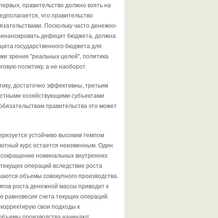
первых, правительство должно взять на
едполагается, что правительство
язательствами. Посколь­ку часто денежно-
 финансировать дефицит бюджета, должна
цита госу­дарственного бюджета для
ки зрения "реальных целей", поли­тика
говую политику, а не наоборот.
ику, до­статочно эффективны, третьим
 частными хозяйствующими субъектами
 обязательствам правительства это может
еризуется устойчиво высоким темпом
лютный курс остается неизменным. Один
у сокращение номинальных внутренних
 текущих операций вследствие роста
шаются объемы совокупного производства.
пов роста денежной массы приводит к
ю равновесия счета текущих операций.
корректирую свои подходы к
 объемы производства начинают