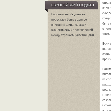
огран
ЕВРОПЕЙСКИЙ БЮДЖЕТ
себя 
скорр
Европейский бюджет не
креди
перестает быть в центре
быть 
внимания финансовых и
сниже
экономических противоречий
"номи
между странами-участницами.
Если 
шагом
своих
про­и
Рассм
инфля
из сп
расхо
реаль
После
сокра
Объем
устан