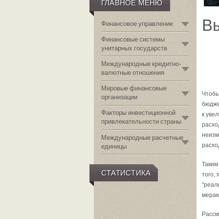
ГЛАВНОЕ МЕНЮ
Вы
Финансовое управление
Финансовые системы
унитарных государств
Международные кредитно-
валютные отношения
Мировые финансовые
Чтобы
организации
бюдже
Факторы инвестиционной
к уве
привлекательности страны
расхо
неизм
Международные расчетные
расхо
единицы
Таким
СТАТИСТИКА
того,
"реал
мерам
Рассм