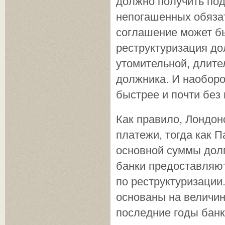
должно получить под
непогашенных обязат
соглашение может б
реструктуризация до
утомительной, длите
должника. И наоборо
быстрее и почти без
Как правило, Лондон
платежи, тогда как 
основной суммы долг
банки предоставляют
по реструктуризации
основаны на величин
последние годы бан