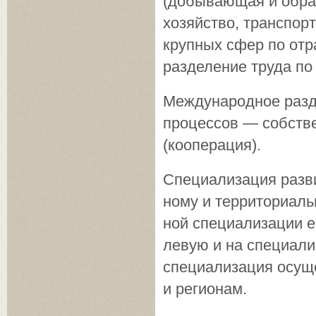
(добывающая и обра
хозяйст­во, транспор
крупных сфер по от
разделение труда по
Международное разде
процессов — собстве
(кооперация).
Специализация разви
ному и территориаль
ной специализации е
левую и на специал
специализация осуще
и регионам.