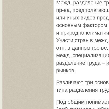
Межд. разделение тр
пр-ва, предполагающ
или иных видов прод
основным фактором р
и природно-климатич
Участи стран в межд.
отн. в данном гос-ве
межд. специализация
разделение труда – 
рынков.
Раз­личают три осно
типа разделения труд
Под общим понимает