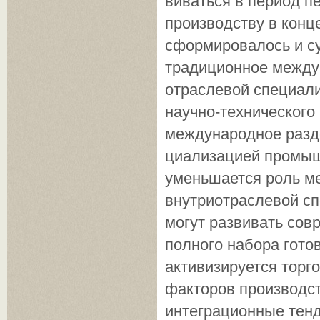
виваться в период п
производству в конце
сформировалось и с
традиционное междун
отраслевой специали
научно-технического
международное разде
циализацией промышл
уменьшается роль ме
внутри­отраслевой с
могут развивать сов
полного набора гото
активи­зируется тор
факторов производст
интеграцион­ные тен