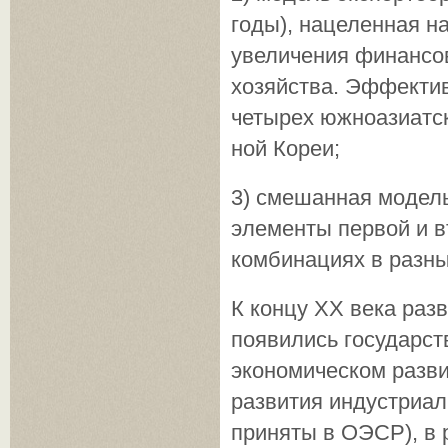
годы), нацеленная на
увеличения финансо
хозяйства. Эффектив
четырех южноазиатск
ной Кореи;
3) смешанная модель
элементы первой и 
комбинациях в раз­н
К концу XX века раз
появились государст
экономическом разви
развития индустриал
приняты в ОЭСР), в 