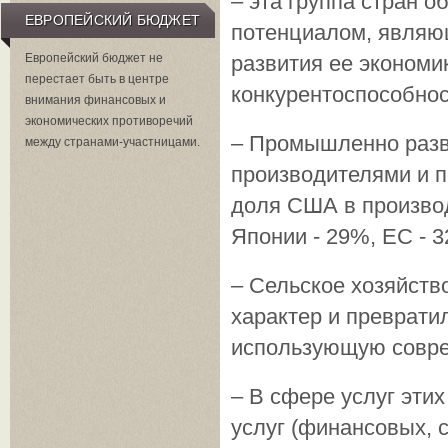
– эта группа стран 
ЕВРОПЕЙСКИЙ БЮДЖЕТ
потенциалом, являю
развития ее экономи
Европейский бюджет не
перестает быть в центре
конкурентоспособнос
внимания финансовых и
экономических противоречий
– Промышленно разв
между странами-участницами.
производителями и п
доля США в производ
Японии - 29%, ЕС - 3
– Сельское хозяйств
характер и превратил
использующую со­вр
– В сфере услуг этих
услуг (финансовых, с