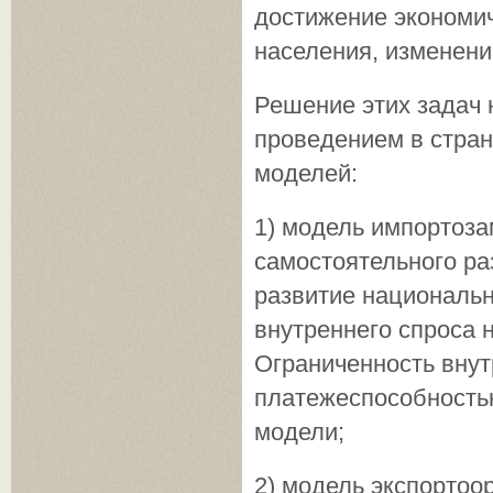
достижение экономич
населения, изме­нен
Решение этих задач 
проведением в стра
моделей:
1) модель импортоз
самостоятельного ра
развитие наци­ональ
внутреннего спроса 
Ограниченность внут
платежеспособнос­ть
модели;
2) модель экспортоо